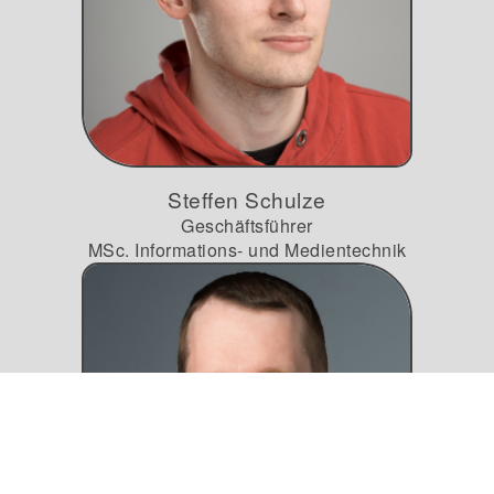
steffen.schulze@bitspree.de
0049 176 457 00 398
Steffen Schulze
Geschäftsführer
MSc. Informations- und Medientechnik
Langjährige Erfahrung mit der
Entwicklung von
Videokonferenzsystemen mit
höchsten
Sicherheitsanforderungen.
andreas.engel@bitspree.de