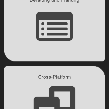
Continuous Integration
Deployment
Protokolldesign
Evaluierung
Workshops
Cross-Platform
Android
iOS
Windows
Linux
macOS
Browser/Web
Embedded Systems